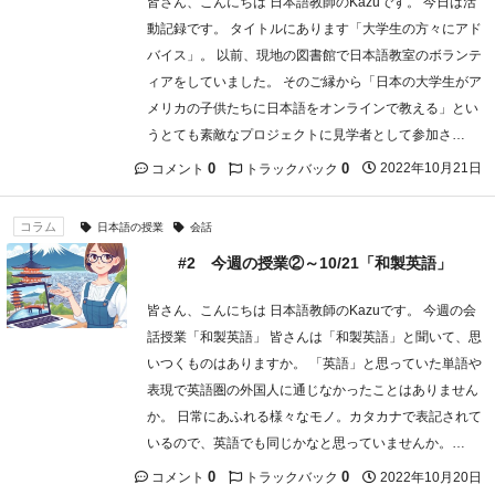
皆さん、こんにちは 日本語教師のKazuです。 今日は活
動記録です。 タイトルにあります「大学生の方々にアド
バイス」。 以前、現地の図書館で日本語教室のボランテ
ィアをしていました。 そのご縁から「日本の大学生がア
メリカの子供たちに日本語をオンラインで教える」とい
うとても素敵なプロジェクトに見学者として参加さ…
0
0
2022年10月21日
コメント
トラックバック
コラム
日本語の授業
会話
#2 今週の授業②～10/21「和製英語」
皆さん、こんにちは 日本語教師のKazuです。 今週の会
話授業「和製英語」 皆さんは「和製英語」と聞いて、思
いつくものはありますか。 「英語」と思っていた単語や
表現で英語圏の外国人に通じなかったことはありません
か。 日常にあふれる様々なモノ。カタカナで表記されて
いるので、英語でも同じかなと思っていませんか。…
0
0
2022年10月20日
コメント
トラックバック