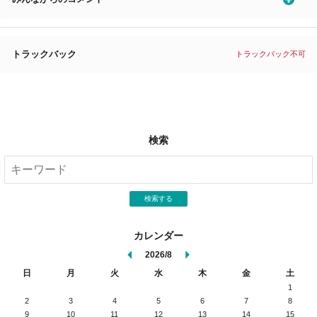
トラックバック
トラックバック不可
検索
検索する
カレンダー
2026/8
日
月
火
水
木
金
土
1
2
3
4
5
6
7
8
9
10
11
12
13
14
15