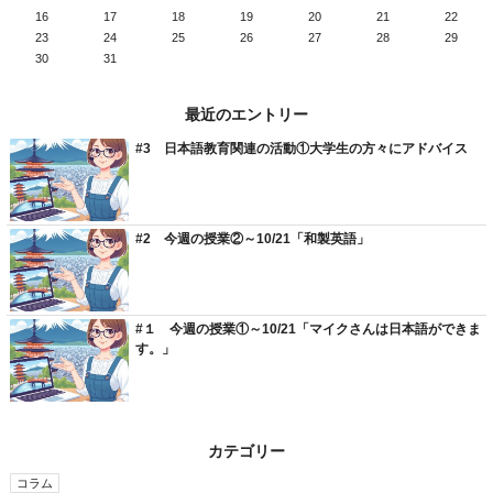
16
17
18
19
20
21
22
23
24
25
26
27
28
29
30
31
最近のエントリー
#3 日本語教育関連の活動①大学生の方々にアドバイス
#2 今週の授業②～10/21「和製英語」
#１ 今週の授業①～10/21「マイクさんは日本語ができま
す。」
カテゴリー
コラム