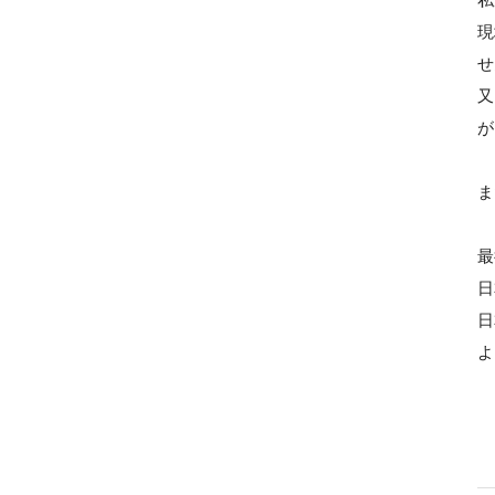
私
現
せ
又
が
ま
最
日
日
よ