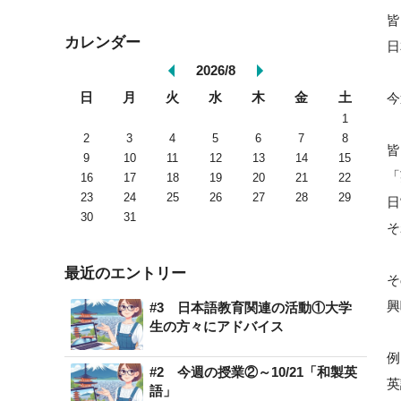
皆
カレンダー
日
2026/8
日
月
火
水
木
金
土
今
1
2
3
4
5
6
7
8
皆
9
10
11
12
13
14
15
「
16
17
18
19
20
21
22
23
24
25
26
27
28
29
日
30
31
そ
最近のエントリー
そ
興
#3 日本語教育関連の活動①大学
生の方々にアドバイス
例
#2 今週の授業②～10/21「和製英
英
語」