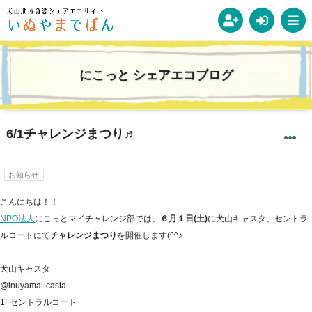
にこっと シェアエコブログ
6/1チャレンジまつり♬
お知らせ
こんにちは！！
NPO法人
にこっとマイチャレンジ部では、
６月１日(土)
に
犬山キャスタ、セントラ
ルコート
にて
チャレンジまつり
を開催します(^^♪
犬山キャスタ
@inuyama_casta
1Fセントラルコート