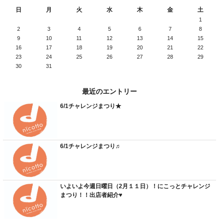
日
月
火
水
木
金
土
1
2
3
4
5
6
7
8
9
10
11
12
13
14
15
16
17
18
19
20
21
22
23
24
25
26
27
28
29
30
31
最近のエントリー
6/1チャレンジまつり★
6/1チャレンジまつり♬
いよいよ今週日曜日（2月１１日）！にこっとチャレンジ
まつり！！出店者紹介♥