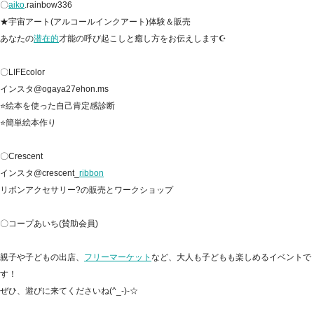
〇
aiko
.rainbow336
★宇宙アート(アルコールインクアート)体験＆販売
あなたの
潜在的
才能の呼び起こしと癒し方をお伝えします☪
〇LIFEcolor
インスタ@ogaya27ehon.ms
⭐絵本を使った自己肯定感診断
⭐簡単絵本作り
〇Crescent
インスタ@crescent_
ribbon
リボンアクセサリー?の販売とワークショップ
〇コープあいち(賛助会員)
親子や子どもの出店、
フリーマーケット
など、大人も子どもも楽しめるイベントで
す！
ぜひ、遊びに来てくださいね(^_-)-☆